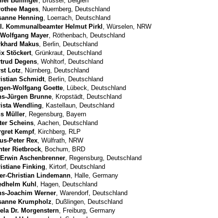
iel Bullinger
, Brüssel, Belgien
rothee Mages
, Nuernberg, Deutschland
sanne Henning
, Loerrach, Deutschland
l. Kommunalbeamter Helmut Pirkl
, Würselen, NRW
 Wolfgang Mayer
, Röthenbach, Deutschland
rkhard Makus
, Berlin, Deutschland
ix Stöckert
, Grünkraut, Deutschland
trud Degens
, Wohltorf, Deutschland
st Lotz
, Nürnberg, Deutschland
istian Schmidt
, Berlin, Deutschland
gen-Wolfgang Goette
, Lübeck, Deutschland
ns-Jürgen Brunne
, Kropstädt, Deutschland
ista Wendling
, Kastellaun, Deutschland
s Müller
, Regensburg, Bayern
ter Scheins
, Aachen, Deutschland
gret Kempf
, Kirchberg, RLP
us-Peter Rex
, Wülfrath, NRW
ter Rietbrock
, Bochum, BRD
 Erwin Aschenbrenner
, Regensburg, Deutschland
istiane Finking
, Kirtorf, Deutschland
er-Christian Lindemann
, Halle, Germany
edhelm Kuhl
, Hagen, Deutschland
ns-Joachim Werner
, Warendorf, Deutschland
sanne Krumpholz
, Dußlingen, Deutschland
ela Dr. Morgenstern
, Freiburg, Germany