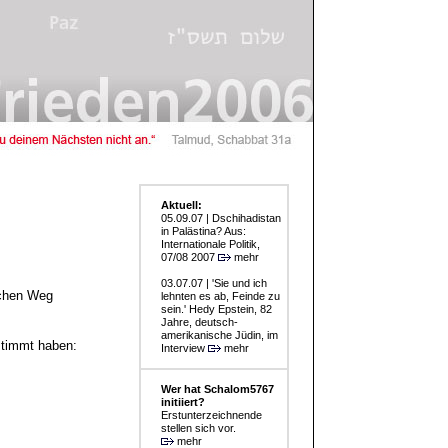
Aktuell:
05.09.07 | Dschihadistan
in Palästina? Aus:
Internationale Politik,
07/08 2007
mehr
03.07.07 | 'Sie und ich
ichen Weg
lehnten es ab, Feinde zu
sein.' Hedy Epstein, 82
Jahre, deutsch-
amerikanische Jüdin, im
stimmt haben:
Interview
mehr
Wer hat Schalom5767
initiiert?
Erstunterzeichnende
stellen sich vor.
mehr