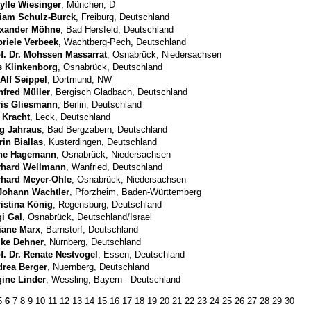
ylle Wiesinger
, München, D
iam Schulz-Burck
, Freiburg, Deutschland
exander Möhne
, Bad Hersfeld, Deutschland
riele Verbeek
, Wachtberg-Pech, Deutschland
f. Dr. Mohssen Massarrat
, Osnabrück, Niedersachsen
s Klinkenborg
, Osnabrück, Deutschland
 Alf Seippel
, Dortmund, NW
fred Müller
, Bergisch Gladbach, Deutschland
is Gliesmann
, Berlin, Deutschland
 Kracht
, Leck, Deutschland
g Jahraus
, Bad Bergzabern, Deutschland
rin Biallas
, Kusterdingen, Deutschland
ne Hagemann
, Osnabrück, Niedersachsen
rhard Wellmann
, Wanfried, Deutschland
hard Meyer-Ohle
, Osnabrück, Niedersachsen
Johann Wachtler
, Pforzheim, Baden-Württemberg
istina König
, Regensburg, Deutschland
i Gal
, Osnabrück, Deutschland/Israel
iane Marx
, Barnstorf, Deutschland
ike Dehner
, Nürnberg, Deutschland
f. Dr. Renate Nestvogel
, Essen, Deutschland
rea Berger
, Nuernberg, Deutschland
ine Linder
, Wessling, Bayern - Deutschland
5
6
7
8
9
10
11
12
13
14
15
16
17
18
19
20
21
22
23
24
25
26
27
28
29
30