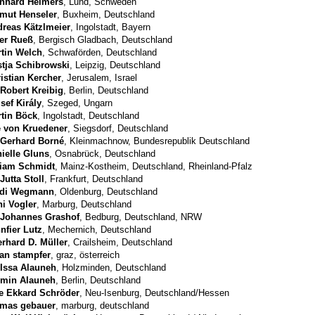
nhard Helmers
, Lund, Schweden
mut Henseler
, Buxheim, Deutschland
reas Kätzlmeier
, Ingolstadt, Bayern
er Rueß
, Bergisch Gladbach, Deutschland
tin Welch
, Schwaförden, Deutschland
tja Schibrowski
, Leipzig, Deutschland
istian Kercher
, Jerusalem, Israel
 Robert Kreibig
, Berlin, Deutschland
sef Király
, Szeged, Ungarn
tin Böck
, Ingolstadt, Deutschland
e von Kruedener
, Siegsdorf, Deutschland
 Gerhard Borné
, Kleinmachnow, Bundesrepublik Deutschland
ielle Gluns
, Osnabrück, Deutschland
riam Schmidt
, Mainz-Kostheim, Deutschland, Rheinland-Pfalz
 Jutta Stoll
, Frankfurt, Deutschland
idi Wegmann
, Oldenburg, Deutschland
i Vogler
, Marburg, Deutschland
 Johannes Grashof
, Bedburg, Deutschland, NRW
nfier Lutz
, Mechernich, Deutschland
rhard D. Müller
, Crailsheim, Deutschland
ian stampfer
, graz, österreich
 Issa Alauneh
, Holzminden, Deutschland
smin Alauneh
, Berlin, Deutschland
e Ekkard Schröder
, Neu-Isenburg, Deutschland/Hessen
omas gebauer
, marburg, deutschland