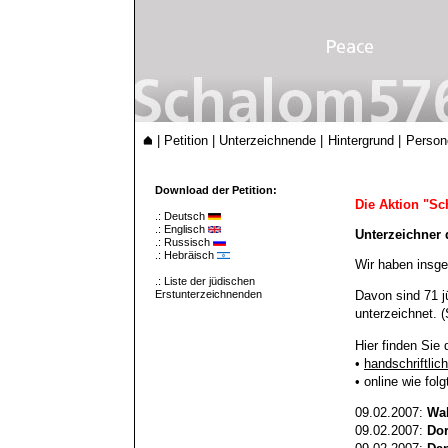
|
Petition
|
Unterzeichnende
|
Hintergrund
|
Person
Download der Petition:
Die Aktion "S
.:
Deutsch
.:
Englisch
Unterzeichner 
.:
Russisch
.:
Hebräisch
Wir haben insge
.:
Liste der jüdischen
Erstunterzeichnenden
Davon sind 71 j
unterzeichnet. (
Hier finden Sie
•
handschriftlich
• online wie folg
09.02.2007:
Wal
09.02.2007:
Dor