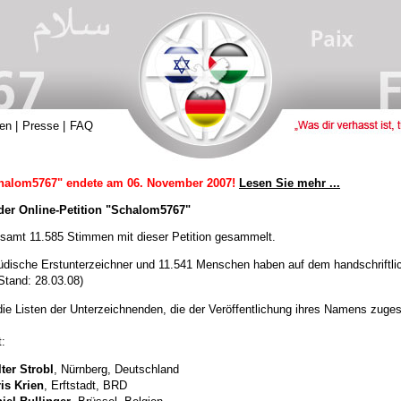
en
|
Presse
|
FAQ
chalom5767" endete am 06. November 2007!
Lesen Sie mehr ...
der Online-Petition "Schalom5767"
samt 11.585 Stimmen mit dieser Petition gesammelt.
üdische Erstunterzeichner und 11.541 Menschen haben auf dem handschriftl
Stand: 28.03.08)
 die Listen der Unterzeichnenden, die der Veröffentlichung ihres Namens zuge
t:
ter Strobl
, Nürnberg, Deutschland
is Krien
, Erftstadt, BRD