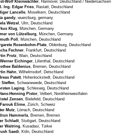
st-Wolf Kleinwächter
, Hannover, Deutschland / Niedersachsen
l. Ing. Edgar Fries
, Rastatt, Deutschland
iger Lancelle
, Moselkern, Deutschland
ta gandy
, wuerzburg, germany
ela Wetzel
, Ulm, Deutschland
rkus Klug
, München, Germany
mer von Lützelburg
, München, Germany
muth Poll
, München, Deutschland
garete Rosenbohm-Plate
, Oldenburg, Deutschland
scha Fechner
, Frankfurt, Deutschland
tin Protz
, Wain, Deutschland
 Werner Eichinger
, Lilienthal, Deutschland
othee Baldenius
, Bremen, Deutschland
tin Hahn
, Wilhelmsdorf, Detschland
reas Patett
, Hohenlockstedt, Deutschland
e Steffen
, Schwanewede, Deutschland
rsten Laging
, Schleswig, Deutschland
Hans-Henning Pistor
, Velbert, Nordrheinwestfalen
istel Zensen
, Bielefeld, Deutschland
 Farouk Elime
, Zürich, Schweiz
ter Mutz
, Lörrach, Deutschland
drun Hammerla
, Bremen, Bremen
er Schladt
, Stuttgart, Deutschland
er Waitring
, Kusadasi, Türkei
ush Saedi
, Köln, Deutschland