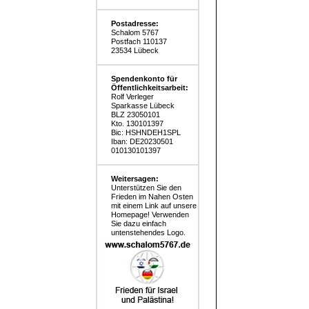
Postadresse:
Schalom 5767
Postfach 110137
23534 Lübeck
Spendenkonto für
Öffentlichkeitsarbeit:
Rolf Verleger
Sparkasse Lübeck
BLZ 23050101
Kto. 130101397
Bic: HSHNDEH1SPL
Iban: DE20230501
010130101397
Weitersagen:
Unterstützen Sie den
Frieden im Nahen Osten
mit einem Link auf unsere
Homepage! Verwenden
Sie dazu einfach
untenstehendes Logo.