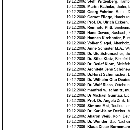
19.12.2006:
Steffi Wittenberg
, Hamb
19.12.2006:
Martin Ratheke
, Berlin,
19.12.2006:
Georg Fahrion
, Berlin,
19.12.2006:
Gernot Fligge
, Hamburg
19.12.2006:
Prof. Dr. Ulrich Eckern
,
19.12.2006:
Reinhold Plitt
, Seeheim
19.12.2006:
Hans Dewes
, Sasbach, 
19.12.2006:
Hannes Kirchhofer
, Eur
19.12.2006:
Volker Siegel
, Altenholz
19.12.2006:
Anne Schuster M.A.
, W
19.12.2006:
Dr. Ute Schumacher
, B
19.12.2006:
Dr. Silke Klotz
, Bielefe
19.12.2006:
Dr. Detlef Klotz
, Bielefe
19.12.2006:
Architekt Jens Schönew
19.12.2006:
Dr.Horst Schumacher
, 
19.12.2006:
Dr. Wilhelm Otto Deuts
19.12.2006:
Dr. Wulf Riess
, Ottobru
19.12.2006:
manfred w. schmitz
, m
19.12.2006:
Dr Michael Gumtau
, Ei
19.12.2006:
Prof. Dr. Angela Zink
, B
19.12.2006:
Simone Mai
, Taufkirche
19.12.2006:
Dr. Karl-Heinz Decker
, 
19.12.2006:
Aharon Weiß
, Köln, Deu
19.12.2006:
Dr. Wunder
, Bad Nauhe
19.12.2006:
Klaus-Dieter Borneman