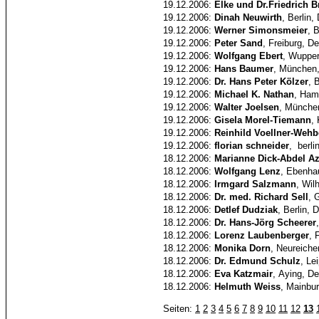
19.12.2006:
Elke und Dr.Friedrich B
19.12.2006:
Dinah Neuwirth
, Berlin,
19.12.2006:
Werner Simonsmeier
, B
19.12.2006:
Peter Sand
, Freiburg, D
19.12.2006:
Wolfgang Ebert
, Wupper
19.12.2006:
Hans Baumer
, München
19.12.2006:
Dr. Hans Peter Kölzer
, 
19.12.2006:
Michael K. Nathan
, Ham
19.12.2006:
Walter Joelsen
, Münche
19.12.2006:
Gisela Morel-Tiemann
,
19.12.2006:
Reinhild Voellner-Wehb
19.12.2006:
florian schneider
, berli
18.12.2006:
Marianne Dick-Abdel Az
18.12.2006:
Wolfgang Lenz
, Ebenha
18.12.2006:
Irmgard Salzmann
, Wil
18.12.2006:
Dr. med. Richard Sell
, 
18.12.2006:
Detlef Dudziak
, Berlin, 
18.12.2006:
Dr. Hans-Jörg Scheerer
18.12.2006:
Lorenz Laubenberger
, 
18.12.2006:
Monika Dorn
, Neureiche
18.12.2006:
Dr. Edmund Schulz
, Le
18.12.2006:
Eva Katzmair
, Aying, D
18.12.2006:
Helmuth Weiss
, Mainbu
Seiten:
1
2
3
4
5
6
7
8
9
10
11
12
13