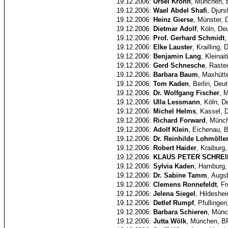
19.12.2006:
Ursel Krohn
, München, 
19.12.2006:
Wael Abdel Shafi
, Djur
19.12.2006:
Heinz Gierse
, Münster, 
19.12.2006:
Dietmar Adolf
, Köln, De
19.12.2006:
Prof. Gerhard Schmidt
,
19.12.2006:
Elke Lauster
, Krailling,
19.12.2006:
Benjamin Lang
, Kleinai
19.12.2006:
Gerd Schnesche
, Raste
19.12.2006:
Barbara Baum
, Maxhütt
19.12.2006:
Tom Kaden
, Berlin, Deu
19.12.2006:
Dr. Wolfgang Fischer
, 
19.12.2006:
Ulla Lessmann
, Köln, D
19.12.2006:
Michel Helms
, Kassel, 
19.12.2006:
Richard Forward
, Münc
19.12.2006:
Adolf Klein
, Eichenau, 
19.12.2006:
Dr. Reinhilde Lohmölle
19.12.2006:
Robert Haider
, Kraiburg
19.12.2006:
KLAUS PETER SCHRE
19.12.2006:
Sylvia Kaden
, Hamburg,
19.12.2006:
Dr. Sabine Tamm
, Augs
19.12.2006:
Clemens Ronnefeldt
, F
19.12.2006:
Jelena Siegel
, Hildeshe
19.12.2006:
Detlef Rumpf
, Pfullinge
19.12.2006:
Barbara Schieren
, Münc
19.12.2006:
Jutta Wölk
, München, 