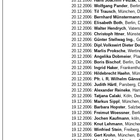
20.12.2006:
Hans Joachim Petzak
, 
20.12.2006:
Wolfgang Pander
, Berl
20.12.2006:
Til Trausch
, München, D
20.12.2006:
Bernhard Münstermann
20.12.2006:
Elisabeth Both
, Berlin,
20.12.2006:
Walter Hendrych
, Vater
20.12.2006:
Christoph Ittner
, Münste
20.12.2006:
Günter Stellwag Ing.
, G
20.12.2006:
Dipl.Volkswirt Dieter D
20.12.2006:
Marlis Proksche
, Werti
20.12.2006:
Angelika Dobmeier
, Pl
20.12.2006:
Boris Bischof
, Berlin, 
20.12.2006:
Ingrid Haker
, Frankenth
20.12.2006:
Hildebrecht Haehn
, Mün
20.12.2006:
Pfr. i. R. Wilhelm Gänss
20.12.2006:
Judith Härtl
, Parsberg, 
20.12.2006:
Alexander Reineke
, Ham
20.12.2006:
Tatjana Calaki
, Köln, De
19.12.2006:
Markus Sippl
, München
19.12.2006:
Barbara Hopster
, Salzb
19.12.2006:
Freimut Woessner
, Ber
19.12.2006:
Jochen Kaufmann
, köl
19.12.2006:
Knut Lehmann
, Münche
19.12.2006:
Winfried Stein
, Freiberg
19.12.2006:
Gert Krohn
, München, B