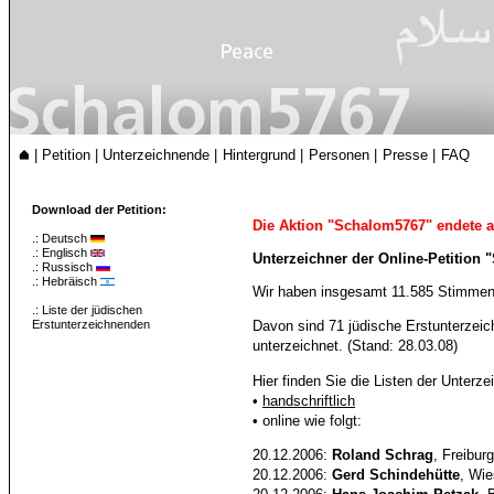
|
Petition
|
Unterzeichnende
|
Hintergrund
|
Personen
|
Presse
|
FAQ
Download der Petition:
Die Aktion "Schalom5767" endete 
.:
Deutsch
.:
Englisch
Unterzeichner der Online-Petition
.:
Russisch
.:
Hebräisch
Wir haben insgesamt 11.585 Stimmen 
.:
Liste der jüdischen
Erstunterzeichnenden
Davon sind 71 jüdische Erstunterzei
unterzeichnet. (Stand: 28.03.08)
Hier finden Sie die Listen der Unter
•
handschriftlich
• online wie folgt:
20.12.2006:
Roland Schrag
, Freibur
20.12.2006:
Gerd Schindehütte
, Wi