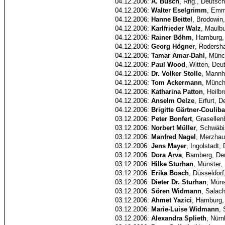
04.12.2006:
A. Busch
, Rhg., Deutsch
04.12.2006:
Walter Eselgrimm
, Emm
04.12.2006:
Hanne Beittel
, Brodowin
04.12.2006:
Karlfrieder Walz
, Maulb
04.12.2006:
Rainer Böhm
, Hamburg,
04.12.2006:
Georg Högner
, Rodersh
04.12.2006:
Tamar Amar-Dahl
, Münc
04.12.2006:
Paul Wood
, Witten, Deu
04.12.2006:
Dr. Volker Stolle
, Mannh
04.12.2006:
Tom Ackermann
, Münc
04.12.2006:
Katharina Patton
, Heilb
04.12.2006:
Anselm Oelze
, Erfurt, 
04.12.2006:
Brigitte Gärtner-Couliba
03.12.2006:
Peter Bonfert
, Grasellen
03.12.2006:
Norbert Müller
, Schwäb
03.12.2006:
Manfred Nagel
, Merzhau
03.12.2006:
Jens Mayer
, Ingolstadt,
03.12.2006:
Dora Arva
, Bamberg, De
03.12.2006:
Hilke Sturhan
, Münster,
03.12.2006:
Erika Bosch
, Düsseldorf
03.12.2006:
Dieter Dr. Sturhan
, Müns
03.12.2006:
Sören Widmann
, Salac
03.12.2006:
Ahmet Yazici
, Hamburg,
03.12.2006:
Marie-Luise Widmann
,
03.12.2006:
Alexandra Splieth
, Nürn