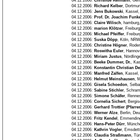
04.12.2006:
Chrisilde Reimann
, Ge
04.12.2006:
Richard Kelber
, Dortm
04.12.2006:
Jens Bukowski
, Kassel
04.12.2006:
Prof. Dr. Joachim Funk
04.12.2006:
Claire Wilisch
, hamburg
04.12.2006:
marion Klötzer
, Freibur
04.12.2006:
Michael Pfeiffer
, Freibu
04.12.2006:
Suska Döpp
, Köln, NRW
04.12.2006:
Christine Högner
, Rode
04.12.2006:
Roswitha Euler
, Hannov
04.12.2006:
Miriam Justus
, Nördlin
04.12.2006:
Beeke Dummer, Dr.
, Ka
04.12.2006:
Konstantin Christian D
04.12.2006:
Manfred Zalfen
, Kassel,
04.12.2006:
Helmut Meinshausen
, 
04.12.2006:
Gisela Schoedon
, Selb
04.12.2006:
Sabine Stichler
, Schram
04.12.2006:
Simone Schäfer
, Renne
04.12.2006:
Cornelia Sichert
, Bergi
04.12.2006:
Gerhard Trottier (Pfarrer
04.12.2006:
Werner Alze
, Berlin, De
04.12.2006:
Fritz Kendel
, Emmendin
04.12.2006:
Hans-Peter Dürr
, Münch
04.12.2006:
Kathrin Vogler
, Emsdett
04.12.2006:
Claudia Straßmann
, Tü