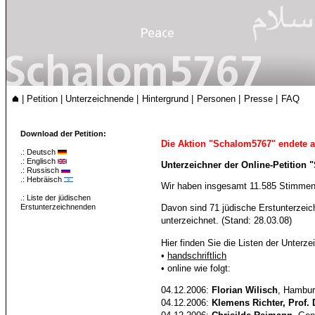
|
Petition
|
Unterzeichnende
|
Hintergrund
|
Personen
|
Presse
|
FAQ
Download der Petition:
Die Aktion "Schalom5767" endete 
.:
Deutsch
.:
Englisch
Unterzeichner der Online-Petition
.:
Russisch
.:
Hebräisch
Wir haben insgesamt 11.585 Stimmen 
.:
Liste der jüdischen
Erstunterzeichnenden
Davon sind 71 jüdische Erstunterzei
unterzeichnet. (Stand: 28.03.08)
Hier finden Sie die Listen der Unter
•
handschriftlich
• online wie folgt:
04.12.2006:
Florian Wilisch
, Hambur
04.12.2006:
Klemens Richter, Prof. 