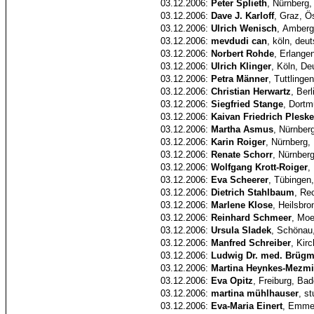
03.12.2006:
Peter Splieth
, Nürnberg,
03.12.2006:
Dave J. Karloff
, Graz, Ö
03.12.2006:
Ulrich Wenisch
, Amberg
03.12.2006:
mevdudi can
, köln, deu
03.12.2006:
Norbert Rohde
, Erlange
03.12.2006:
Ulrich Klinger
, Köln, De
03.12.2006:
Petra Männer
, Tuttlinge
03.12.2006:
Christian Herwartz
, Berl
03.12.2006:
Siegfried Stange
, Dortm
03.12.2006:
Kaivan Friedrich Plesk
03.12.2006:
Martha Asmus
, Nürnber
03.12.2006:
Karin Roiger
, Nürnberg,
03.12.2006:
Renate Schorr
, Nürnber
03.12.2006:
Wolfgang Krott-Roiger
,
03.12.2006:
Eva Scheerer
, Tübingen
03.12.2006:
Dietrich Stahlbaum
, Re
03.12.2006:
Marlene Klose
, Heilsbr
03.12.2006:
Reinhard Schmeer
, Mo
03.12.2006:
Ursula Sladek
, Schönau
03.12.2006:
Manfred Schreiber
, Kir
03.12.2006:
Ludwig Dr. med. Brüg
03.12.2006:
Martina Heynkes-Mezmi
03.12.2006:
Eva Opitz
, Freiburg, Ba
03.12.2006:
martina mühlhauser
, s
03.12.2006:
Eva-Maria Einert
, Emme