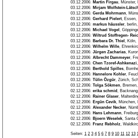
03.12.2006:
Martin Firgau
, Münster,
03.12.2006:
Mirjam Wolfstein-Lätsc
03.12.2006:
Gerda Mohrmann
, Mün
03.12.2006:
Gerhard Pielert
, Essen,
03.12.2006:
markus häussler
, berli
03.12.2006:
Michael Vogel
, Göpping
03.12.2006:
Wiltrud Stoffregen- Reic
03.12.2006:
Barbara Dr. Thiel
, Köln,
03.12.2006:
Wilhelm Wille
, Ehrenkir
03.12.2006:
Jürgen Zacharias
, Kuro
03.12.2006:
Albrecht Dammeyer
, Fr
03.12.2006:
Chen Tzoref-Ashkenazi
03.12.2006:
Berthold Spilles
, Bornh
03.12.2006:
Hannelore Kohler
, Feuc
03.12.2006:
Tülin Özgür
, Zürich, Sc
03.12.2006:
Tolga Sökmen
, Bremen,
02.12.2006:
erika schmid
, Backnang
02.12.2006:
Rainer Glaser
, Malterdi
02.12.2006:
Ergün Cevik
, München, 
02.12.2006:
Alexander Necker
, Nürn
02.12.2006:
Hans Lehmann
, Freibur
02.12.2006:
Bjoern Weselek
, Santa 
02.12.2006:
Franz Rebholz
, Waldkir
Seiten:
1
2
3
4
5
6
7
8
9
10
11
12
13