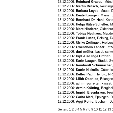
13.12.2006:
Reinhard Grabau
, Münc
13.12.2006:
Martin Britsch
, Reutlin
13.12.2006:
Barbara Leyde
, Mauer, 
13.12.2006:
Beate Körsgen
, Mainz, 
13.12.2006:
Bernhard Dr. Heni
, Kass
13.12.2006:
Helga Rätze-Scheffer
, 
13.12.2006:
Marc Hinderer
, Oldenbu
13.12.2006:
Tobias Neuhaus
, Magde
13.12.2006:
Frank Lucas
, Deining, 
13.12.2006:
Ulrike Zeilinger
, Freibu
13.12.2006:
Gwendolin Fähser
, Rit
13.12.2006:
duri müller
, basel, schw
13.12.2006:
Dipl.-Päd.Inge Dittrich
,
13.12.2006:
Karin Laager
, Stadel, S
13.12.2006:
Reinhardt Schumacher
13.12.2006:
Katrin Nickella
, Gütersl
13.12.2006:
Detlev Paul
, Herford, N
13.12.2006:
Lilith Oberlies
, Erlange
13.12.2006:
achim vorreiter
, kassel
12.12.2006:
Armin Kröning
, Bergis
12.12.2006:
Ingrid Eisenbraun
, Fre
12.12.2006:
Carita Merl
, Eppingen, 
12.12.2006:
Aggi Pohle
, Bochum, De
Seiten:
1
2
3
4
5
6
7
8
9
10
11
12
13