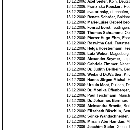
13.12.2006:
Axel Siefer
, Köln, Deuts
13.12.2006:
Franziska Koeckert
, Po
13.12.2006:
eva orinsky
, ottenhofen
13.12.2006:
Renate Schröer
, Baldha
13.12.2006:
Marie-Luise Oebel-Horo
13.12.2006:
konrad borst
, reutlingen
13.12.2006:
Thomas Schramme
, Oe
13.12.2006:
Pfarrer Hugo Ehm
, Ess
13.12.2006:
Roswitha Carl
, Traunste
13.12.2006:
Helga Hoestermann
, Fr
13.12.2006:
Lutz Weber
, Magdeburg,
13.12.2006:
Alexander Seymer
, Lei
13.12.2006:
Gabriele Zimmer
, Nahe
13.12.2006:
Dr. Judith Dellheim
, Be
13.12.2006:
Wieland Dr.Walther
, Ki
13.12.2006:
Hanns Jürgen Michal
, 
13.12.2006:
Ursula Most
, Pullach, D
13.12.2006:
Dr. Monika Offenberger
13.12.2006:
Paul Teichmann
, Münch
13.12.2006:
Dr. Johannes Bernhard
13.12.2006:
Aleksandra Brnetic
, Ber
13.12.2006:
Elisabeth Bäschlin
, Ber
13.12.2006:
Sönke Wandschneider
,
13.12.2006:
Miriam Abu Hamdan
, M
13.12.2006:
Joachim Stefer
, Glonn,