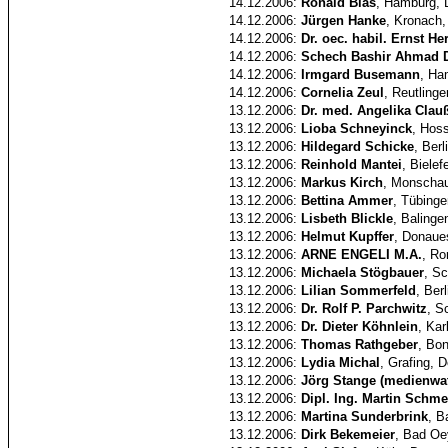
14.12.2006:
Ronald Bias
, Hamburg, 
14.12.2006:
Jürgen Hanke
, Kronach,
14.12.2006:
Dr. oec. habil. Ernst He
14.12.2006:
Schech Bashir Ahmad D
14.12.2006:
Irmgard Busemann
, Ha
14.12.2006:
Cornelia Zeul
, Reutling
13.12.2006:
Dr. med. Angelika Clau
13.12.2006:
Lioba Schneyinck
, Hos
13.12.2006:
Hildegard Schicke
, Ber
13.12.2006:
Reinhold Mantei
, Bielef
13.12.2006:
Markus Kirch
, Monscha
13.12.2006:
Bettina Ammer
, Tübing
13.12.2006:
Lisbeth Blickle
, Balinge
13.12.2006:
Helmut Kupffer
, Donaue
13.12.2006:
ARNE ENGELI M.A.
, Ro
13.12.2006:
Michaela Stögbauer
, S
13.12.2006:
Lilian Sommerfeld
, Ber
13.12.2006:
Dr. Rolf P. Parchwitz
, S
13.12.2006:
Dr. Dieter Köhnlein
, Kar
13.12.2006:
Thomas Rathgeber
, Bo
13.12.2006:
Lydia Michal
, Grafing, 
13.12.2006:
Jörg Stange (medienwa
13.12.2006:
Dipl. Ing. Martin Schme
13.12.2006:
Martina Sunderbrink
, B
13.12.2006:
Dirk Bekemeier
, Bad Oe