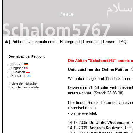
|
Petition
|
Unterzeichnende
|
Hintergrund
|
Personen
|
Presse
|
FAQ
Download der Petition:
Die Aktion "Schalom5767" endete 
.:
Deutsch
.:
Englisch
Unterzeichner der Online-Petition
.:
Russisch
.:
Hebräisch
Wir haben insgesamt 11.585 Stimmen 
.:
Liste der jüdischen
Erstunterzeichnenden
Davon sind 71 jüdische Erstunterzei
unterzeichnet. (Stand: 28.03.08)
Hier finden Sie die Listen der Unter
•
handschriftlich
• online wie folgt:
14.12.2006:
Dr. Ulrike Wiedemann
, 
14.12.2006:
Andreas Kautzsch
, Fre