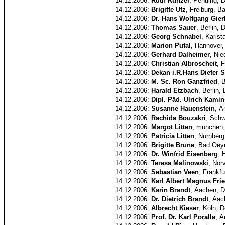
14.12.2006:
Ruth Künzel
, Pentling, 
14.12.2006:
Brigitte Utz
, Freiburg, 
14.12.2006:
Dr. Hans Wolfgang Gier
14.12.2006:
Thomas Sauer
, Berlin,
14.12.2006:
Georg Schnabel
, Karlst
14.12.2006:
Marion Pufal
, Hannover,
14.12.2006:
Gerhard Dalheimer
, Nie
14.12.2006:
Christian Albroscheit
, 
14.12.2006:
Dekan i.R.Hans Dieter S
14.12.2006:
M. Sc. Ron Ganzfried
, 
14.12.2006:
Harald Etzbach
, Berlin,
14.12.2006:
Dipl. Päd. Ulrich Kami
14.12.2006:
Susanne Hauenstein
, A
14.12.2006:
Rachida Bouzakri
, Schw
14.12.2006:
Margot Litten
, münchen,
14.12.2006:
Patricia Litten
, Nürnberg
14.12.2006:
Brigitte Brune
, Bad Oe
14.12.2006:
Dr. Winfrid Eisenberg
, 
14.12.2006:
Teresa Malinowski
, Nör
14.12.2006:
Sebastian Veen
, Frankf
14.12.2006:
Karl Albert Magnus Fri
14.12.2006:
Karin Brandt
, Aachen, D
14.12.2006:
Dr. Dietrich Brandt
, Aac
14.12.2006:
Albrecht Kieser
, Köln, 
14.12.2006:
Prof. Dr. Karl Poralla
, 