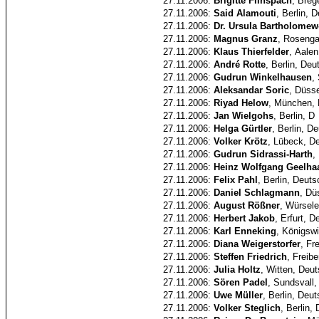
27.11.2006:
Brigitte Flinspach
, Breg
27.11.2006:
Said Alamouti
, Berlin, 
27.11.2006:
Dr. Ursula Bartholomew
27.11.2006:
Magnus Granz
, Rosenga
27.11.2006:
Klaus Thierfelder
, Aale
27.11.2006:
André Rotte
, Berlin, Deu
27.11.2006:
Gudrun Winkelhausen
,
27.11.2006:
Aleksandar Soric
, Düss
27.11.2006:
Riyad Helow
, München, 
27.11.2006:
Jan Wielgohs
, Berlin, D
27.11.2006:
Helga Gürtler
, Berlin, D
27.11.2006:
Volker Krötz
, Lübeck, D
27.11.2006:
Gudrun Sidrassi-Harth
,
27.11.2006:
Heinz Wolfgang Geelha
27.11.2006:
Felix Pahl
, Berlin, Deut
27.11.2006:
Daniel Schlagmann
, Dü
27.11.2006:
August Rößner
, Würsel
27.11.2006:
Herbert Jakob
, Erfurt, 
27.11.2006:
Karl Enneking
, Königswi
27.11.2006:
Diana Weigerstorfer
, Fr
27.11.2006:
Steffen Friedrich
, Freib
27.11.2006:
Julia Holtz
, Witten, Deu
27.11.2006:
Sören Padel
, Sundsvall
27.11.2006:
Uwe Müller
, Berlin, Deu
27.11.2006:
Volker Steglich
, Berlin,