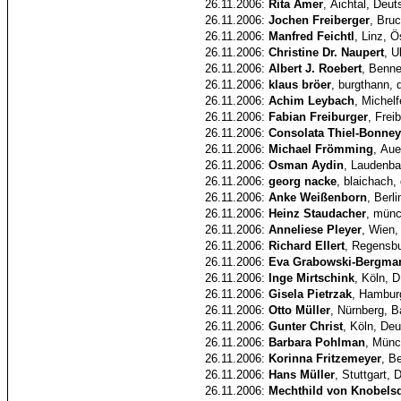
26.11.2006:
Rita Amer
, Aichtal, Deu
26.11.2006:
Jochen Freiberger
, Bru
26.11.2006:
Manfred Feichtl
, Linz, Ö
26.11.2006:
Christine Dr. Naupert
, U
26.11.2006:
Albert J. Roebert
, Benne
26.11.2006:
klaus bröer
, burgthann, 
26.11.2006:
Achim Leybach
, Michel
26.11.2006:
Fabian Freiburger
, Frei
26.11.2006:
Consolata Thiel-Bonney
26.11.2006:
Michael Frömming
, Aue
26.11.2006:
Osman Aydin
, Laudenba
26.11.2006:
georg nacke
, blaichach,
26.11.2006:
Anke Weißenborn
, Berl
26.11.2006:
Heinz Staudacher
, münc
26.11.2006:
Anneliese Pleyer
, Wien,
26.11.2006:
Richard Ellert
, Regensbu
26.11.2006:
Eva Grabowski-Bergma
26.11.2006:
Inge Mirtschink
, Köln, D
26.11.2006:
Gisela Pietrzak
, Hambur
26.11.2006:
Otto Müller
, Nürnberg, B
26.11.2006:
Gunter Christ
, Köln, De
26.11.2006:
Barbara Pohlman
, Münc
26.11.2006:
Korinna Fritzemeyer
, B
26.11.2006:
Hans Müller
, Stuttgart,
26.11.2006:
Mechthild von Knobelsd