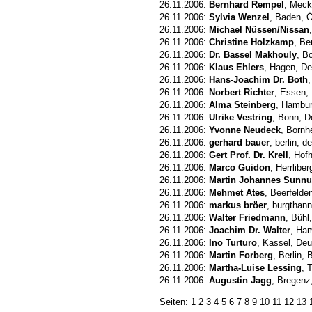
26.11.2006:
Bernhard Rempel
, Meck
26.11.2006:
Sylvia Wenzel
, Baden, Ö
26.11.2006:
Michael Nüssen/Nissan
26.11.2006:
Christine Holzkamp
, Be
26.11.2006:
Dr. Bassel Makhouly
, B
26.11.2006:
Klaus Ehlers
, Hagen, D
26.11.2006:
Hans-Joachim Dr. Both
,
26.11.2006:
Norbert Richter
, Essen,
26.11.2006:
Alma Steinberg
, Hambur
26.11.2006:
Ulrike Vestring
, Bonn, D
26.11.2006:
Yvonne Neudeck
, Bornh
26.11.2006:
gerhard bauer
, berlin, 
26.11.2006:
Gert Prof. Dr. Krell
, Hof
26.11.2006:
Marco Guidon
, Herrlibe
26.11.2006:
Martin Johannes Sunnu
26.11.2006:
Mehmet Ates
, Beerfelde
26.11.2006:
markus bröer
, burgthan
26.11.2006:
Walter Friedmann
, Bühl
26.11.2006:
Joachim Dr. Walter
, Ha
26.11.2006:
Ino Turturo
, Kassel, Deu
26.11.2006:
Martin Forberg
, Berlin, 
26.11.2006:
Martha-Luise Lessing
, 
26.11.2006:
Augustin Jagg
, Bregenz
Seiten:
1
2
3
4
5
6
7
8
9
10
11
12
13