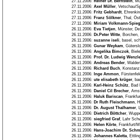
27.11.2006:
Reiner Dr. Bernstein
, M
27.11.2006:
Axel Müller
, Vetschau/S
27.11.2006:
Fritz Gebhardt
, Ehrenki
27.11.2006:
Franz Sölkner
, Thal, Ös
27.11.2006:
Miriam Volkmann-Spieg
26.11.2006:
Eva Tietjen
, Münster, D
26.11.2006:
Dr.Peter Witte
, Borchen,
26.11.2006:
suzanne iseli
, basel, sc
26.11.2006:
Gunar Weykam
, Gütersl
26.11.2006:
Angelika Bimczok
, Biel
26.11.2006:
Prof. Dr. Ludwig Wenzl
26.11.2006:
Andreas Bender
, Walde
26.11.2006:
Richard Buch
, Konstanz
26.11.2006:
Inge Ammon
, Fürstenfe
26.11.2006:
ute elisabeth krüger
, ba
26.11.2006:
Karl-Heinz Schütz
, Bad 
26.11.2006:
Daniel Cil Brecher
, Ams
26.11.2006:
Haluk Bariscan
, Frankfu
26.11.2006:
Dr Ruth Fleischmann
, 
26.11.2006:
Dr. August Thalhamer
, 
26.11.2006:
Dietrich Böttcher
, Wuppe
26.11.2006:
siegfried Graf
, Lahr Sch
26.11.2006:
Helen Körte
, Frankfurt/
26.11.2006:
Hans-Joachim Dr. Schm
26.11.2006:
Johannes Kaletta
, Ettl