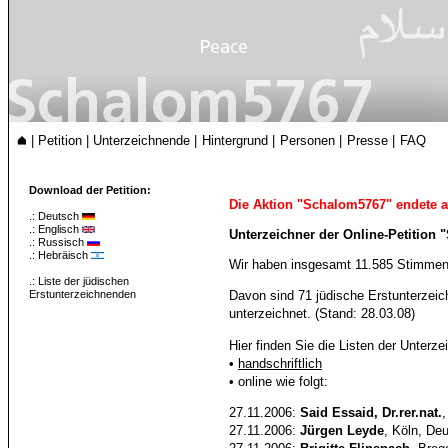
|
Petition
|
Unterzeichnende
|
Hintergrund
|
Personen
|
Presse
|
FAQ
Download der Petition:
Die Aktion "Schalom5767" endete 
.:
Deutsch
.:
Englisch
Unterzeichner der Online-Petition
.:
Russisch
.:
Hebräisch
Wir haben insgesamt 11.585 Stimmen 
.:
Liste der jüdischen
Erstunterzeichnenden
Davon sind 71 jüdische Erstunterzei
unterzeichnet. (Stand: 28.03.08)
Hier finden Sie die Listen der Unter
•
handschriftlich
• online wie folgt:
27.11.2006:
Said Essaid, Dr.rer.nat.
,
27.11.2006:
Jürgen Leyde
, Köln, De